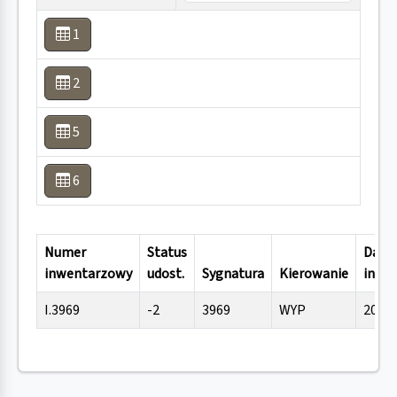
1
2
5
6
Numer
Status
Data
inwentarzowy
udost.
Sygnatura
Kierowanie
inwen
I.3969
-2
3969
WYP
2004-