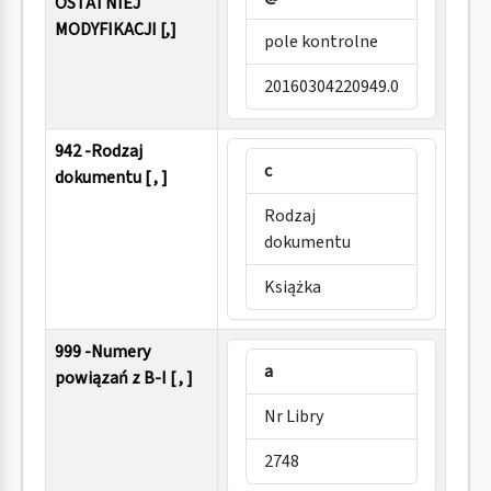
OSTATNIEJ
MODYFIKACJI [,]
pole kontrolne
20160304220949.0
942 -Rodzaj
c
dokumentu [ , ]
Rodzaj
dokumentu
Książka
999 -Numery
a
powiązań z B-I [ , ]
Nr Libry
2748